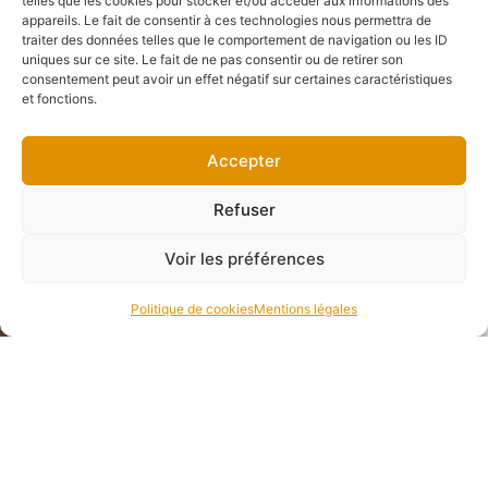
votre
telles que les cookies pour stocker et/ou accéder aux informations des
appareils. Le fait de consentir à ces technologies nous permettra de
privatisation ?
traiter des données telles que le comportement de navigation ou les ID
uniques sur ce site. Le fait de ne pas consentir ou de retirer son
Nos restaurants allient
consentement peut avoir un effet négatif sur certaines caractéristiques
et fonctions.
authenticité et
convivialité
pour
Accepter
accueillir vos invités
dans une atmosphère
Refuser
chaleureuse. Vous
Voir les préférences
profitez d’une
cuisine
généreuse et
Politique de cookies
Mentions légales
savoureuse
, préparée
avec des produits de
qualité, et d’
équipes à
votre écoute
qui
facilitent l’organisation
de votre événement de