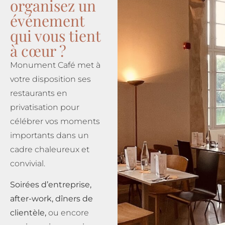
organisez un
événement
qui vous tient
à cœur ?
Monument Café met à
votre disposition ses
restaurants en
privatisation pour
célébrer vos moments
importants dans un
cadre chaleureux et
convivial.
Soirées d’entreprise,
after-work, dîners de
clientèle,
ou encore