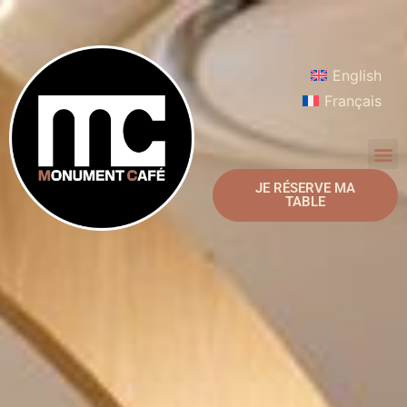
English
Français
JE RÉSERVE MA
TABLE