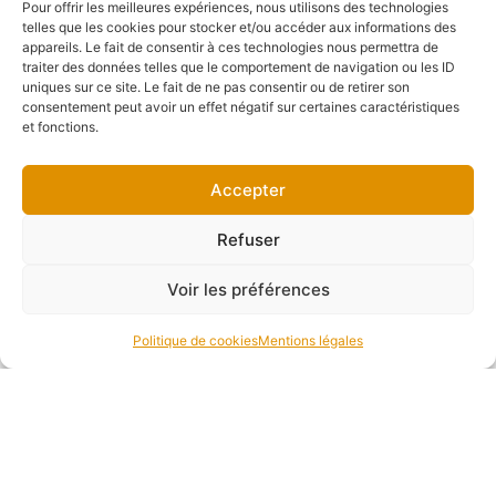
Pour offrir les meilleures expériences, nous utilisons des technologies
telles que les cookies pour stocker et/ou accéder aux informations des
appareils. Le fait de consentir à ces technologies nous permettra de
traiter des données telles que le comportement de navigation ou les ID
*
: champs obligatoires
uniques sur ce site. Le fait de ne pas consentir ou de retirer son
consentement peut avoir un effet négatif sur certaines caractéristiques
et fonctions.
Accepter
Chez nous ou chez vous, nos
Refuser
prestations traiteurs vous
Voir les préférences
accompagnent
pour la réalisation et la gestion
Politique de cookies
Mentions légales
de vos évènements