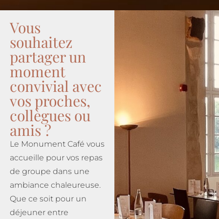
Vous
souhaitez
partager un
moment
convivial avec
vos proches,
collègues ou
amis ?
Le Monument Café vous
accueille pour vos repas
de groupe dans une
ambiance chaleureuse.
Que ce soit pour un
déjeuner entre