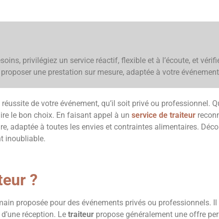
ns, privilégiez un service réactif, flexible et à l’écoute, et vérifi
s proposer une prestation sur mesure, adaptée à votre événement 
a réussite de votre événement, qu’il soit privé ou professionnel. Q
aire le bon choix. En faisant appel à un
service de traiteur
reconn
re, adaptée à toutes les envies et contraintes alimentaires. Décou
t inoubliable.
iteur ?
main proposée pour des événements privés ou professionnels. Il p
s d’une réception. Le
traiteur
propose généralement une offre pers