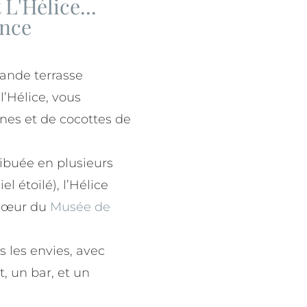
L'Hélice...
ence
rande terrasse
l’Hélice, vous
ines et de cocottes de
ribuée en plusieurs
l étoilé), l’Hélice
 cœur du
Musée de
s les envies, avec
t, un bar, et un