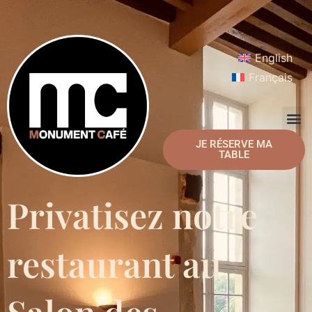
English
Français
JE RÉSERVE MA
TABLE
Privatisez notre
restaurant au