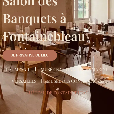
Salon des
Banquets à
Fontainebleau
JE PRIVATISE CE LIEU
DAUMESNIL
MUSÉE NATIONAL DE LA MARINE
VERSAILLES
MUSÉE DES CONFLUENCES
CHÂTEAU DE FONTAINEBLEAU