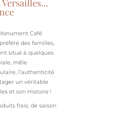
ersailles...
ence
, Monument Café
 préféré des familles,
nt situé à quelques
rale, mêle
ulaire, l’authenticité
rtager un véritable
es et son Histoire !
duits frais, de saison