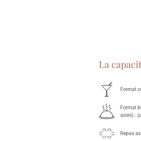
La capacit
Format co
Format bu
assis) : 
Repas ass