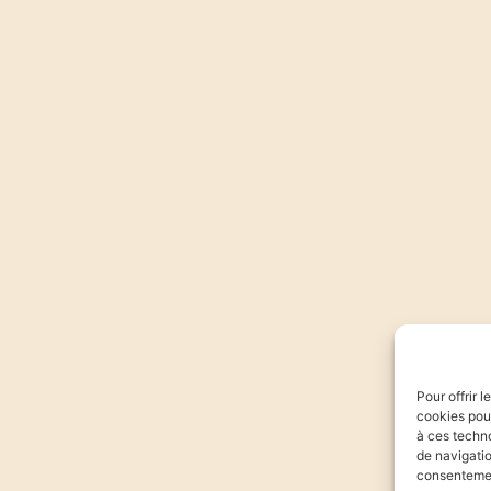
Pour offrir 
cookies pour
à ces techn
de navigatio
consentement